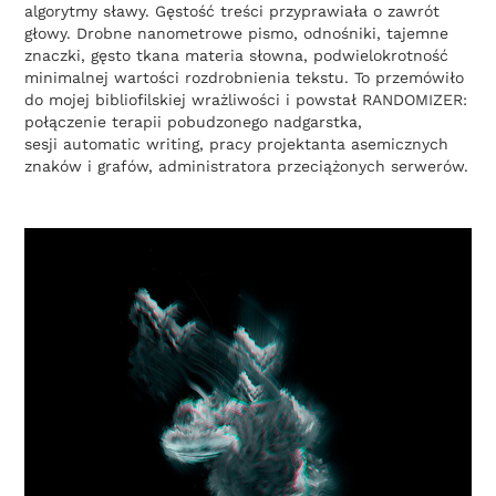
algorytmy sławy. Gęstość treści przyprawiała o zawrót
głowy. Drobne nanometrowe pismo, odnośniki, tajemne
znaczki, gęsto tkana materia słowna, podwielokrotność
minimalnej wartości rozdrobnienia tekstu. To przemówiło
do mojej bibliofilskiej wrażliwości i powstał RANDOMIZER:
połączenie terapii pobudzonego nadgarstka,
sesji automatic writing, pracy projektanta asemicznych
znaków i grafów, administratora przeciążonych serwerów.