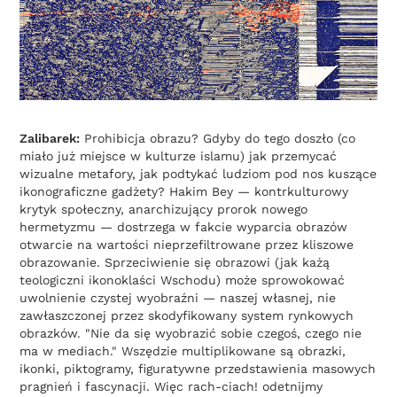
Zalibarek:
Prohibicja obrazu? Gdyby do tego doszło (co
miało już miejsce w kulturze islamu) jak przemycać
wizualne metafory, jak podtykać ludziom pod nos kuszące
ikonograficzne gadżety? Hakim Bey — kontrkulturowy
krytyk społeczny, anarchizujący prorok nowego
hermetyzmu — dostrzega w fakcie wyparcia obrazów
otwarcie na wartości nieprzefiltrowane przez kliszowe
obrazowanie. Sprzeciwienie się obrazowi (jak każą
teologiczni ikonoklaści Wschodu) może sprowokować
uwolnienie czystej wyobraźni — naszej własnej, nie
zawłaszczonej przez skodyfikowany system rynkowych
obrazków. "Nie da się wyobrazić sobie czegoś, czego nie
ma w mediach." Wszędzie multiplikowane są obrazki,
ikonki, piktogramy, figuratywne przedstawienia masowych
pragnień i fascynacji. Więc rach-ciach! odetnijmy